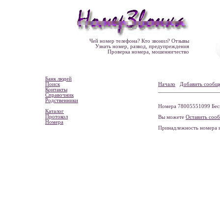
Чей номер телефона? Кто звонил? Отзывы
Узнать номер, развод, предупреждения
Проверка номера, мошенничество
Банк людей
Поиск
Начало
Добавить сообщ
Контакты
Справочник
Родственники
Номера 78005551099 Бесп
Каталог
Протокол
Вы можете
Оставить соо
Номера
Принадлежность номера 