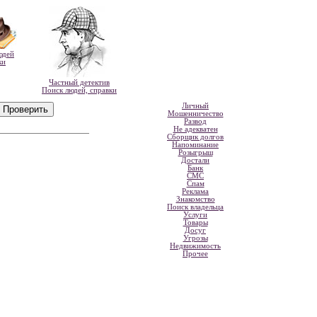
юдей
ки
Частный детектив
Поиск людей, справки
Личный
Мошенничество
Развод
Не адекватен
Сборщик долгов
Напоминание
Розыгрыш
Достали
Банк
СМС
Спам
Реклама
Знакомство
Поиск владельца
Услуги
Товары
Досуг
Угрозы
Недвижимость
Прочее