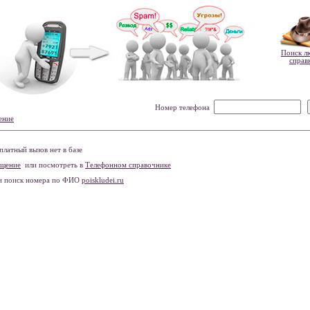
Поиск л
справ
Номер телефона
ение
латный вызов нет в базе
бщение
или посмотреть в
Телефонном справочнике
и поиск номера по ФИО
poiskludei.ru