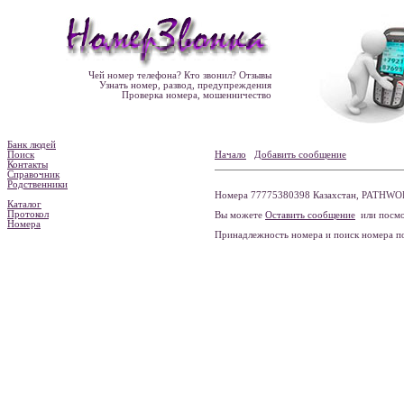
Чей номер телефона? Кто звонил? Отзывы
Узнать номер, развод, предупреждения
Проверка номера, мошенничество
Банк людей
Поиск
Начало
Добавить сообщение
Контакты
Справочник
Родственники
Номера 77775380398 Казахстан, PATHWO
Каталог
Протокол
Вы можете
Оставить сообщение
или посмо
Номера
Принадлежность номера и поиск номера 