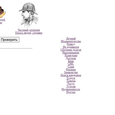
юдей
ки
Частный детектив
Поиск людей, справки
Личный
Мошенничество
Развод
Не адекватен
Сборщик долгов
Напоминание
Розыгрыш
Достали
Банк
СМС
Спам
Реклама
Знакомство
Поиск владельца
Услуги
Товары
Досуг
Угрозы
Недвижимость
Прочее