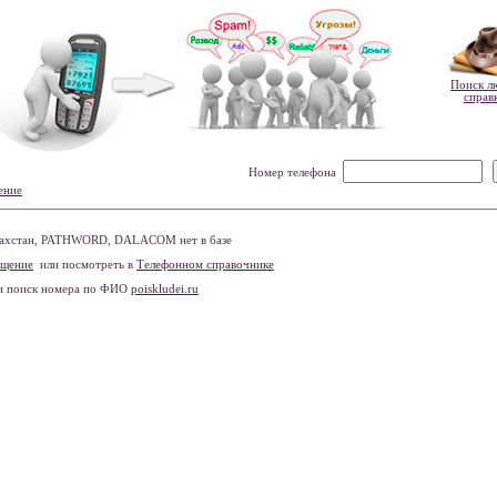
Поиск л
справ
Номер телефона
ение
захстан, PATHWORD, DALACOM нет в базе
бщение
или посмотреть в
Телефонном справочнике
и поиск номера по ФИО
poiskludei.ru