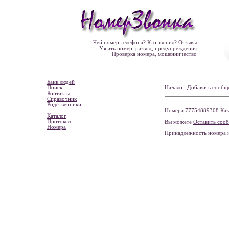
Чей номер телефона? Кто звонил? Отзывы
Узнать номер, развод, предупреждения
Проверка номера, мошенничество
Банк людей
Поиск
Начало
Добавить сообщ
Контакты
Справочник
Родственники
Номера 77754889308 Ка
Каталог
Протокол
Вы можете
Оставить соо
Номера
Принадлежность номера 