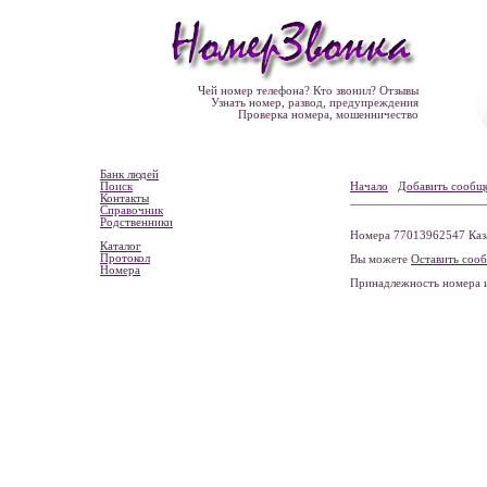
Чей номер телефона? Кто звонил? Отзывы
Узнать номер, развод, предупреждения
Проверка номера, мошенничество
Банк людей
Поиск
Начало
Добавить сообщ
Контакты
Справочник
Родственники
Номера 77013962547 Каза
Каталог
Протокол
Вы можете
Оставить соо
Номера
Принадлежность номера 