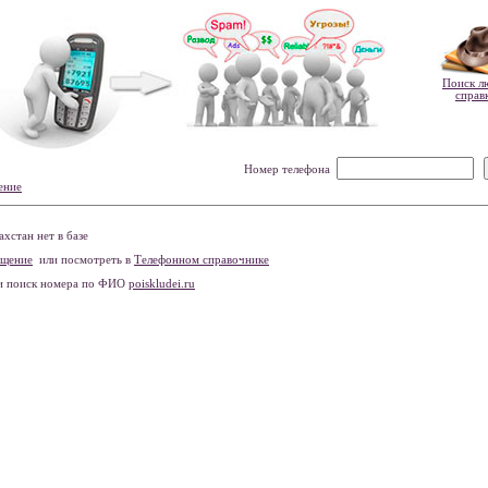
Поиск л
справ
Номер телефона
ение
хстан нет в базе
бщение
или посмотреть в
Телефонном справочнике
и поиск номера по ФИО
poiskludei.ru