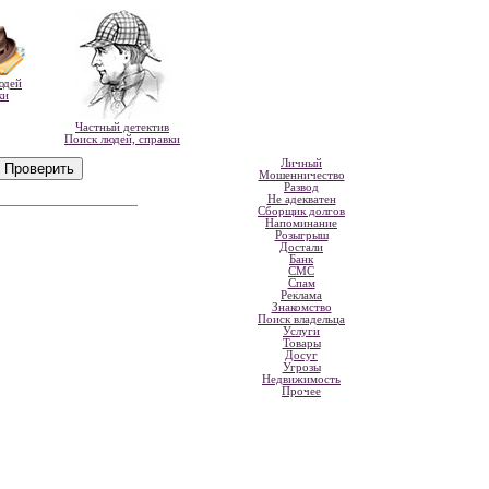
юдей
ки
Частный детектив
Поиск людей, справки
Личный
Мошенничество
Развод
Не адекватен
Сборщик долгов
Напоминание
Розыгрыш
Достали
Банк
СМС
Спам
Реклама
Знакомство
Поиск владельца
Услуги
Товары
Досуг
Угрозы
Недвижимость
Прочее