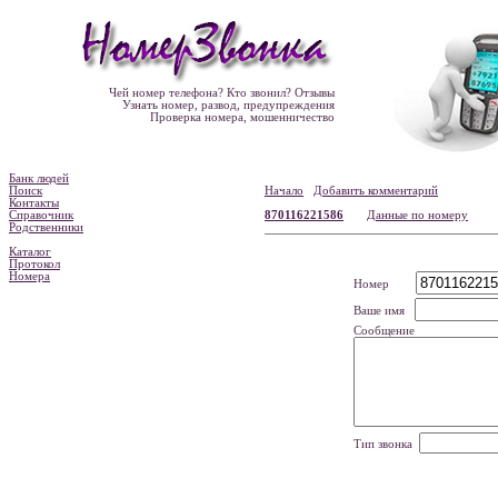
Чей номер телефона? Кто звонил? Отзывы
Узнать номер, развод, предупреждения
Проверка номера, мошенничество
Банк людей
Поиск
Начало
Добавить комментарий
Контакты
Справочник
870116221586
Данные по номеру
Родственники
Каталог
Протокол
Номера
Номер
Ваше имя
Сообщение
Тип звонка