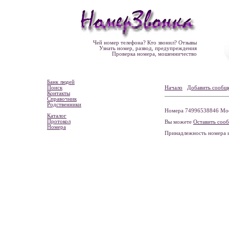
Чей номер телефона? Кто звонил? Отзывы
Узнать номер, развод, предупреждения
Проверка номера, мошенничество
Банк людей
Поиск
Начало
Добавить сообщ
Контакты
Справочник
Родственники
Номера 74996538846 Моск
Каталог
Протокол
Вы можете
Оставить соо
Номера
Принадлежность номера 