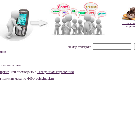
Поиск л
справ
Номер телефона
ение
ва нет в базе
бщение
или посмотреть в
Телефонном справочнике
и поиск номера по ФИО
poiskludei.ru