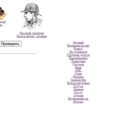
юдей
ки
Частный детектив
Поиск людей, справки
Личный
Мошенничество
Развод
Не адекватен
Сборщик долгов
Напоминание
Розыгрыш
Достали
Банк
СМС
Спам
Реклама
Знакомство
Поиск владельца
Услуги
Товары
Досуг
Угрозы
Недвижимость
Прочее