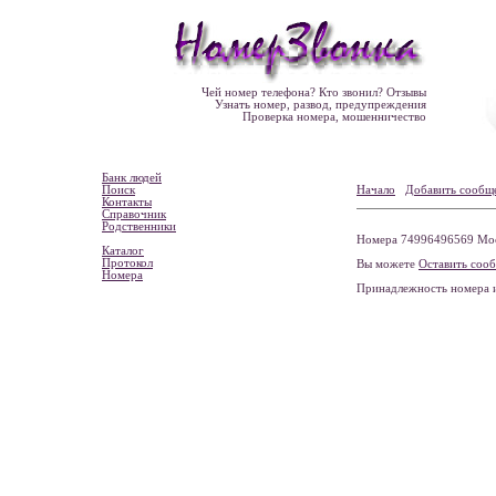
Чей номер телефона? Кто звонил? Отзывы
Узнать номер, развод, предупреждения
Проверка номера, мошенничество
Банк людей
Поиск
Начало
Добавить сообщ
Контакты
Справочник
Родственники
Номера 74996496569 Моск
Каталог
Протокол
Вы можете
Оставить соо
Номера
Принадлежность номера 