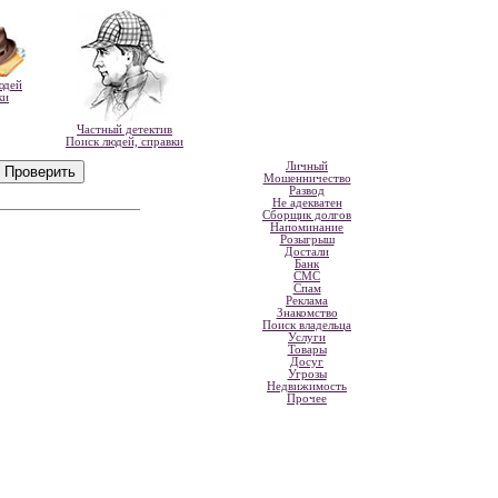
юдей
ки
Частный детектив
Поиск людей, справки
Личный
Мошенничество
Развод
Не адекватен
Сборщик долгов
Напоминание
Розыгрыш
Достали
Банк
СМС
Спам
Реклама
Знакомство
Поиск владельца
Услуги
Товары
Досуг
Угрозы
Недвижимость
Прочее