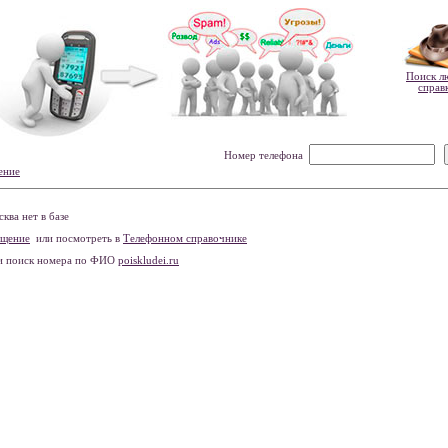
Поиск л
справ
Номер телефона
ение
ва нет в базе
бщение
или посмотреть в
Телефонном справочнике
и поиск номера по ФИО
poiskludei.ru