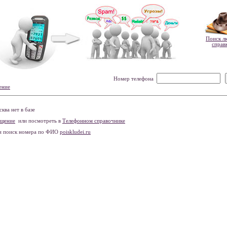
Поиск л
справ
Номер телефона
ение
ва нет в базе
бщение
или посмотреть в
Телефонном справочнике
и поиск номера по ФИО
poiskludei.ru