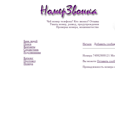
Чей номер телефона? Кто звонил? Отзывы
Узнать номер, развод, предупреждения
Проверка номера, мошенничество
Банк людей
Поиск
Начало
Добавить сообщ
Контакты
Справочник
Родственники
Номера 74992909121 Моск
Каталог
Протокол
Вы можете
Оставить соо
Номера
Принадлежность номера 