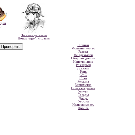
юдей
ки
Частный детектив
Поиск людей, справки
Личный
Мошенничество
Развод
Не адекватен
Сборщик долгов
Напоминание
Розыгрыш
Достали
Банк
СМС
Спам
Реклама
Знакомство
Поиск владельца
Услуги
Товары
Досуг
Угрозы
Недвижимость
Прочее