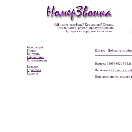
Чей номер телефона? Кто звонил? Отзывы
Узнать номер, развод, предупреждения
Проверка номера, мошенничество
Банк людей
Поиск
Начало
Добавить сообщ
Контакты
Справочник
Родственники
Номера 74956602264 Моск
Каталог
Протокол
Вы можете
Оставить соо
Номера
Принадлежность номера 