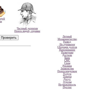
юдей
ки
Частный детектив
Поиск людей, справки
Личный
Мошенничество
Развод
Не адекватен
Сборщик долгов
Напоминание
Розыгрыш
Достали
Банк
СМС
Спам
Реклама
Знакомство
Поиск владельца
Услуги
Товары
Досуг
Угрозы
Недвижимость
Прочее