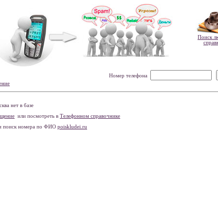
Поиск л
справ
Номер телефона
ение
ва нет в базе
бщение
или посмотреть в
Телефонном справочнике
и поиск номера по ФИО
poiskludei.ru