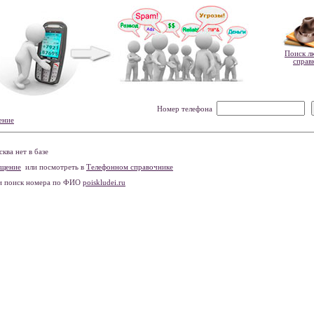
Поиск л
справ
Номер телефона
ение
ва нет в базе
бщение
или посмотреть в
Телефонном справочнике
и поиск номера по ФИО
poiskludei.ru