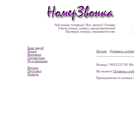
Чей номер телефона? Кто звонил? Отзывы
Узнать номер, развод, предупреждения
Проверка номера, мошенничество
Банк людей
Поиск
Начало
Добавить сообщ
Контакты
Справочник
Родственники
Номера 74952155745 Моск
Каталог
Протокол
Вы можете
Оставить соо
Номера
Принадлежность номера 