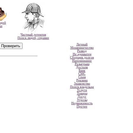
юдей
ки
Частный детектив
Поиск людей, справки
Личный
Мошенничество
Развод
Не адекватен
Сборщик долгов
Напоминание
Розыгрыш
Достали
Банк
СМС
Спам
Реклама
Знакомство
Поиск владельца
Услуги
Товары
Досуг
Угрозы
Недвижимость
Прочее