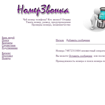
Чей номер телефона? Кто звонил? Отзывы
Узнать номер, развод, предупреждения
Проверка номера, мошенничество
Банк людей
Поиск
Начало
Добавить сообщение
Контакты
Справочник
Родственники
Номера 74872311664 неизвестный оператор
Каталог
Протокол
Вы можете
Оставить сообщение
или посмо
Номера
Принадлежность номера и поиск номера 