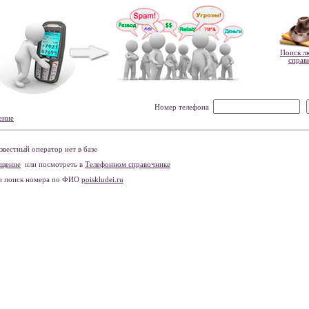
Поиск л
справ
Номер телефона
ение
вестный оператор нет в базе
бщение
или посмотреть в
Телефонном справочнике
и поиск номера по ФИО
poiskludei.ru