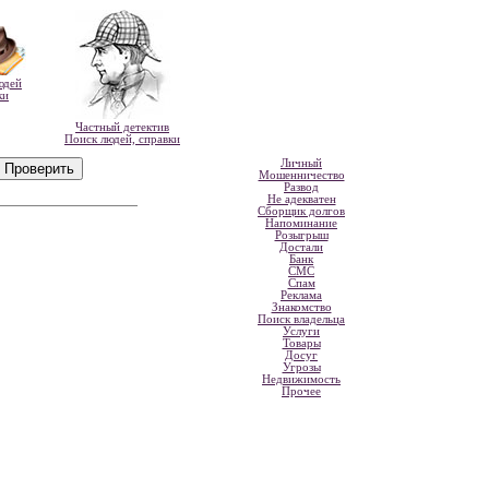
юдей
ки
Частный детектив
Поиск людей, справки
Личный
Мошенничество
Развод
Не адекватен
Сборщик долгов
Напоминание
Розыгрыш
Достали
Банк
СМС
Спам
Реклама
Знакомство
Поиск владельца
Услуги
Товары
Досуг
Угрозы
Недвижимость
Прочее