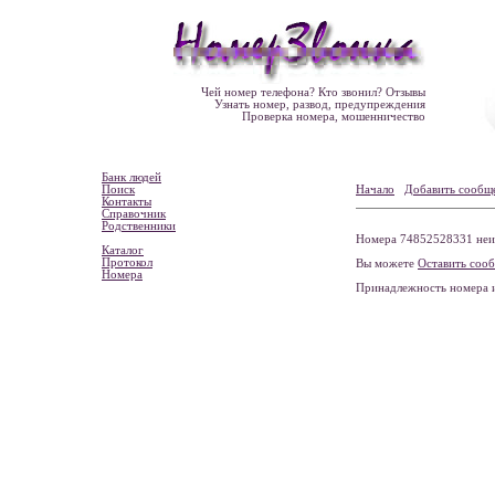
Чей номер телефона? Кто звонил? Отзывы
Узнать номер, развод, предупреждения
Проверка номера, мошенничество
Банк людей
Поиск
Начало
Добавить сообщ
Контакты
Справочник
Родственники
Номера 74852528331 неиз
Каталог
Протокол
Вы можете
Оставить соо
Номера
Принадлежность номера 