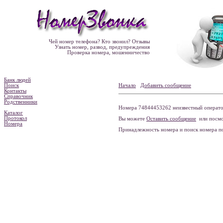
Чей номер телефона? Кто звонил? Отзывы
Узнать номер, развод, предупреждения
Проверка номера, мошенничество
Банк людей
Поиск
Начало
Добавить сообщение
Контакты
Справочник
Родственники
Номера 74844453262 неизвестный оператор
Каталог
Протокол
Вы можете
Оставить сообщение
или посмо
Номера
Принадлежность номера и поиск номера 