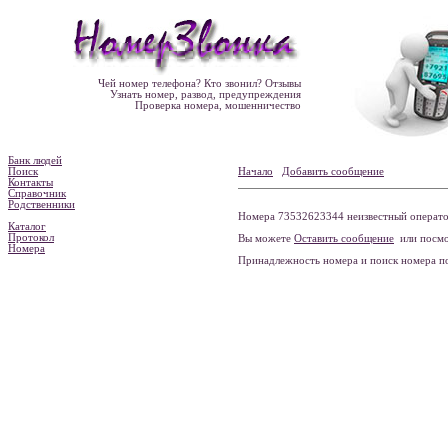
Чей номер телефона? Кто звонил? Отзывы
Узнать номер, развод, предупреждения
Проверка номера, мошенничество
Банк людей
Поиск
Начало
Добавить сообщение
Контакты
Справочник
Родственники
Номера 73532623344 неизвестный оператор
Каталог
Протокол
Вы можете
Оставить сообщение
или посмо
Номера
Принадлежность номера и поиск номера 