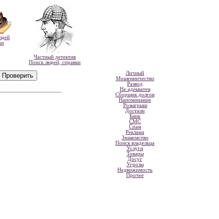
юдей
ки
Частный детектив
Поиск людей, справки
Личный
Мошенничество
Развод
Не адекватен
Сборщик долгов
Напоминание
Розыгрыш
Достали
Банк
СМС
Спам
Реклама
Знакомство
Поиск владельца
Услуги
Товары
Досуг
Угрозы
Недвижимость
Прочее