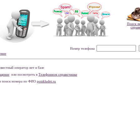
Поиск л
справ
Номер телефона
ение
вестный оператор нет в базе
бщение
или посмотреть в
Телефонном справочнике
и поиск номера по ФИО
poiskludei.ru