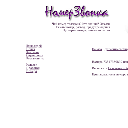
Чей номер телефона? Кто звонил? Отзывы
Узнать номер, развод, предупреждения
Проверка номера, мошенничество
Банк людей
Поиск
Начало
Добавить сообщ
Контакты
Справочник
Родственники
Номера 73517330899 неиз
Каталог
Протокол
Вы можете
Оставить соо
Номера
Принадлежность номера 