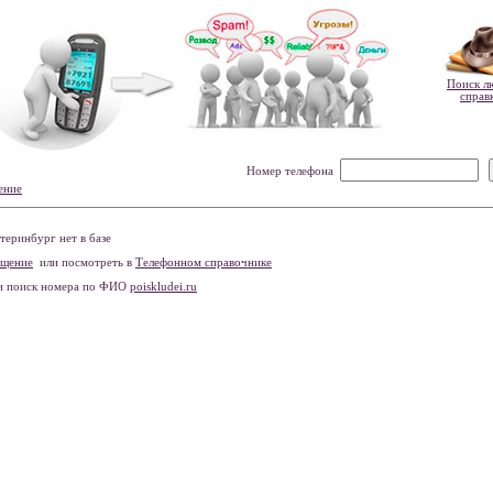
Поиск л
справ
Номер телефона
ение
еринбург нет в базе
бщение
или посмотреть в
Телефонном справочнике
и поиск номера по ФИО
poiskludei.ru