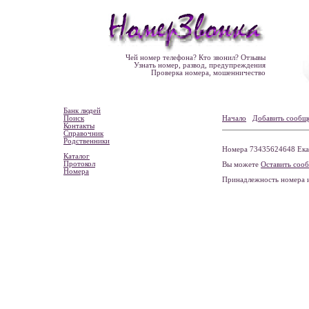
Чей номер телефона? Кто звонил? Отзывы
Узнать номер, развод, предупреждения
Проверка номера, мошенничество
Банк людей
Поиск
Начало
Добавить сообщ
Контакты
Справочник
Родственники
Номера 73435624648 Екат
Каталог
Протокол
Вы можете
Оставить соо
Номера
Принадлежность номера 