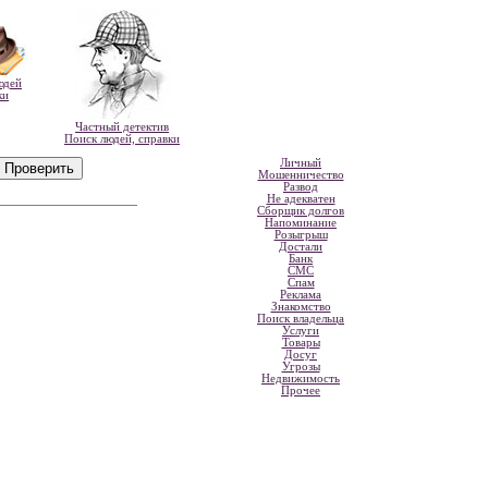
юдей
ки
Частный детектив
Поиск людей, справки
Личный
Мошенничество
Развод
Не адекватен
Сборщик долгов
Напоминание
Розыгрыш
Достали
Банк
СМС
Спам
Реклама
Знакомство
Поиск владельца
Услуги
Товары
Досуг
Угрозы
Недвижимость
Прочее