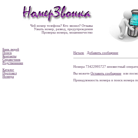
Чей номер телефона? Кто звонил? Отзывы
Узнать номер, развод, предупреждения
Проверка номера, мошенничество
Банк людей
Поиск
Начало
Добавить сообщение
Контакты
Справочник
Родственники
Номера 73422995727 неизвестный оператор
Каталог
Протокол
Вы можете
Оставить сообщение
или посмо
Номера
Принадлежность номера и поиск номера 