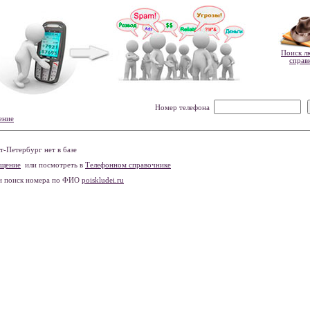
Поиск л
справ
Номер телефона
ение
-Петербург нет в базе
бщение
или посмотреть в
Телефонном справочнике
и поиск номера по ФИО
poiskludei.ru