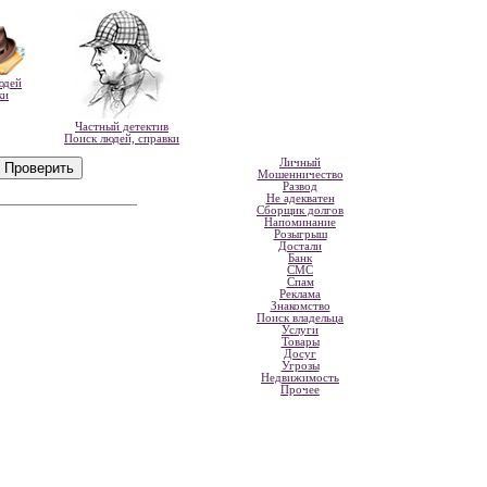
юдей
ки
Частный детектив
Поиск людей, справки
Личный
Мошенничество
Развод
Не адекватен
Сборщик долгов
Напоминание
Розыгрыш
Достали
Банк
СМС
Спам
Реклама
Знакомство
Поиск владельца
Услуги
Товары
Досуг
Угрозы
Недвижимость
Прочее