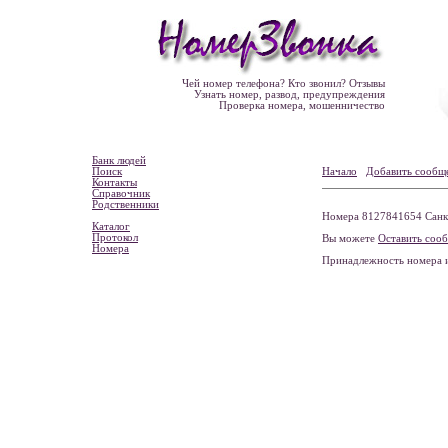
Чей номер телефона? Кто звонил? Отзывы
Узнать номер, развод, предупреждения
Проверка номера, мошенничество
Банк людей
Поиск
Начало
Добавить сообщ
Контакты
Справочник
Родственники
Номера 8127841654 Санкт
Каталог
Протокол
Вы можете
Оставить соо
Номера
Принадлежность номера 