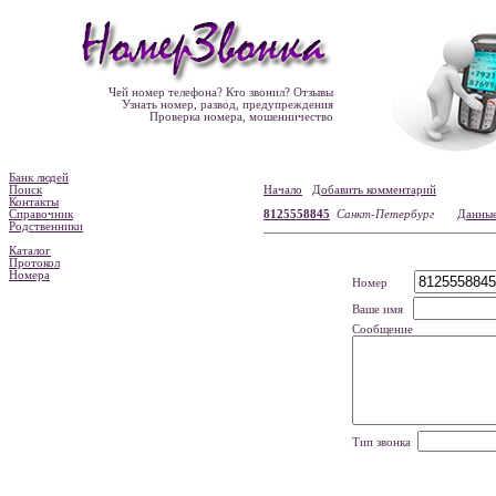
Чей номер телефона? Кто звонил? Отзывы
Узнать номер, развод, предупреждения
Проверка номера, мошенничество
Банк людей
Поиск
Начало
Добавить комментарий
Контакты
Справочник
8125558845
Санкт-Петербург
Данные
Родственники
Каталог
Протокол
Номера
Номер
Ваше имя
Сообщение
Тип звонка