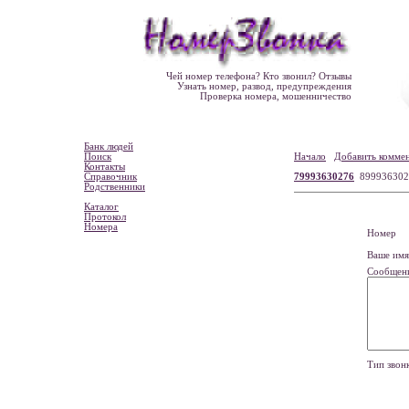
Чей номер телефона? Кто звонил? Отзывы
Узнать номер, развод, предупреждения
Проверка номера, мошенничество
Банк людей
Поиск
Начало
Добавить комме
Контакты
Справочник
79993630276
899936302
Родственники
Каталог
Протокол
Номера
Номе
Ваше и
Сообщен
Тип зво