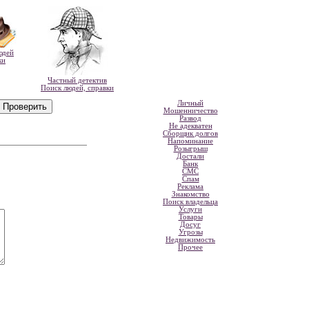
юдей
ки
Частный детектив
Поиск людей, справки
Личный
Мошенничество
Развод
Не адекватен
Сборщик долгов
Напоминание
Розыгрыш
Достали
Банк
СМС
Спам
Реклама
Знакомство
Поиск владельца
Услуги
Товары
Досуг
Угрозы
Недвижимость
Прочее