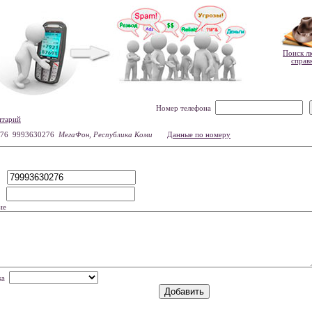
Поиск л
справ
Номер телефона
нтарий
76 9993630276
МегаФон, Республика Коми
Данные по номеру
р
мя
ие
нка