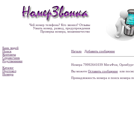
Чей номер телефона? Кто звонил? Отзывы
Узнать номер, развод, предупреждения
Проверка номера, мошенничество
Банк людей
Поиск
Начало
Добавить сообщение
Контакты
Справочник
Родственники
Номера 79992641039 МегаФон, Оренбургск
Каталог
Протокол
Вы можете
Оставить сообщение
или посмо
Номера
Принадлежность номера и поиск номера 