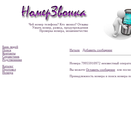
Чей номер телефона? Кто звонил? Отзывы
Узнать номер, развод, предупреждения
Проверка номера, мошенничество
Банк людей
Поиск
Начало
Добавить сообщение
Контакты
Справочник
Родственники
Номера 79955910972 неизвестный оператор
Каталог
Протокол
Вы можете
Оставить сообщение
или посмо
Номера
Принадлежность номера и поиск номера 