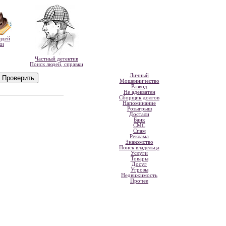
юдей
ки
Частный детектив
Поиск людей, справки
Личный
Мошенничество
Развод
Не адекватен
Сборщик долгов
Напоминание
Розыгрыш
Достали
Банк
СМС
Спам
Реклама
Знакомство
Поиск владельца
Услуги
Товары
Досуг
Угрозы
Недвижимость
Прочее