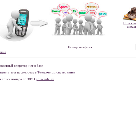
Поиск л
справ
Номер телефона
ение
вестный оператор нет в базе
бщение
или посмотреть в
Телефонном справочнике
и поиск номера по ФИО
poiskludei.ru