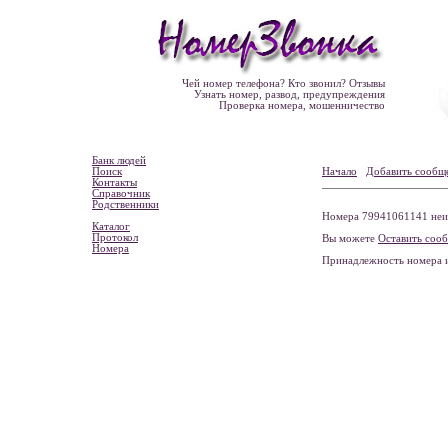
Чей номер телефона? Кто звонил? Отзывы
Узнать номер, развод, предупреждения
Проверка номера, мошенничество
Банк людей
Поиск
Начало
Добавить сообщ
Контакты
Справочник
Родственники
Номера 79941061141 неиз
Каталог
Протокол
Вы можете
Оставить соо
Номера
Принадлежность номера 