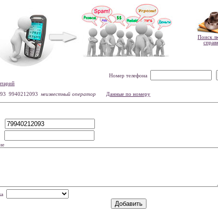
Поиск л
справ
Номер телефона
нтарий
93 9940212093
неизвестный оператор
Данные по номеру
р
мя
ие
нка