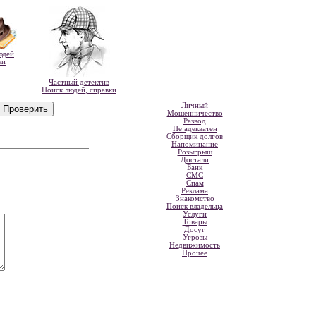
юдей
ки
Частный детектив
Поиск людей, справки
Личный
Мошенничество
Развод
Не адекватен
Сборщик долгов
Напоминание
Розыгрыш
Достали
Банк
СМС
Спам
Реклама
Знакомство
Поиск владельца
Услуги
Товары
Досуг
Угрозы
Недвижимость
Прочее