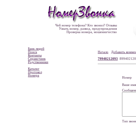
Чей номер телефона? Кто звонил? Отзывы
Узнать номер, развод, предупреждения
Проверка номера, мошенничество
Банк людей
Поиск
Начало
Добавить комме
Контакты
Справочник
79940212093
899402120
Родственники
Каталог
Протокол
Номера
Номе
Ваше и
Сообщен
Тип зво