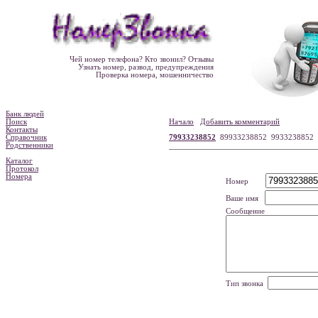
Чей номер телефона? Кто звонил? Отзывы
Узнать номер, развод, предупреждения
Проверка номера, мошенничество
Банк людей
Поиск
Начало
Добавить комментарий
Контакты
Справочник
79933238852
89933238852 9933238852
Родственники
Каталог
Протокол
Номера
Номер
Ваше имя
Сообщение
Тип звонка