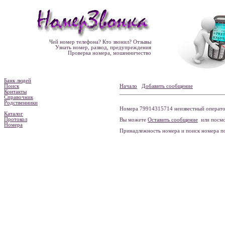
Чей номер телефона? Кто звонил? Отзывы
Узнать номер, развод, предупреждения
Проверка номера, мошенничество
Банк людей
Поиск
Начало
Добавить сообщение
Контакты
Справочник
Родственники
Номера 79914315714 неизвестный оператор
Каталог
Протокол
Вы можете
Оставить сообщение
или посмо
Номера
Принадлежность номера и поиск номера 