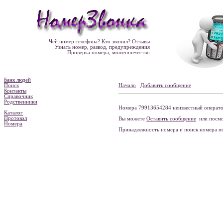
Чей номер телефона? Кто звонил? Отзывы
Узнать номер, развод, предупреждения
Проверка номера, мошенничество
Банк людей
Поиск
Начало
Добавить сообщение
Контакты
Справочник
Родственники
Номера 79913654284 неизвестный оператор
Каталог
Протокол
Вы можете
Оставить сообщение
или посмо
Номера
Принадлежность номера и поиск номера 