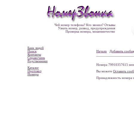
Чей номер телефона? Кто звонил? Отзывы
Узнать номер, развод, предупреждения
Проверка номера, мошенничество
Банк людей
Поиск
Начало
Добавить сообщ
Контакты
Справочник
Родственники
Номера 79910357615 неиз
Каталог
Протокол
Вы можете
Оставить соо
Номера
Принадлежность номера 