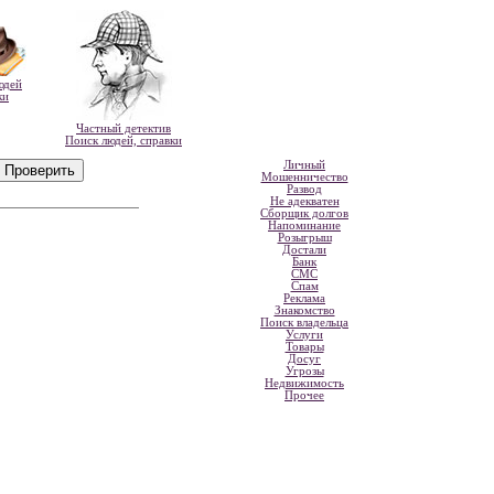
юдей
ки
Частный детектив
Поиск людей, справки
Личный
Мошенничество
Развод
Не адекватен
Сборщик долгов
Напоминание
Розыгрыш
Достали
Банк
СМС
Спам
Реклама
Знакомство
Поиск владельца
Услуги
Товары
Досуг
Угрозы
Недвижимость
Прочее