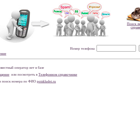
Поиск л
справ
Номер телефона
ение
вестный оператор нет в базе
бщение
или посмотреть в
Телефонном справочнике
и поиск номера по ФИО
poiskludei.ru