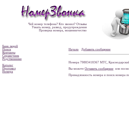
Чей номер телефона? Кто звонил? Отзывы
Узнать номер, развод, предупреждения
Проверка номера, мошенничество
Банк людей
Поиск
Начало
Добавить сообщение
Контакты
Справочник
Родственники
Номера 79883418367 МТС, Краснодарский 
Каталог
Протокол
Вы можете
Оставить сообщение
или посмо
Номера
Принадлежность номера и поиск номера 