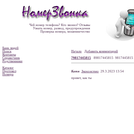
Чей номер телефона? Кто звонил? Отзывы
Узнать номер, развод, предупреждения
Проверка номера, мошенничество
Банк людей
Поиск
Начало
Добавить комментарий
Контакты
Справочник
79817445815
89817445815 981744581
Родственники
Каталог
Протокол
Катя
Знакомство
29.3.2023 13:54
Номера
привет, как ты