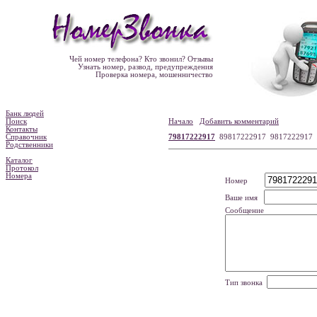
Чей номер телефона? Кто звонил? Отзывы
Узнать номер, развод, предупреждения
Проверка номера, мошенничество
Банк людей
Поиск
Начало
Добавить комментарий
Контакты
Справочник
79817222917
89817222917 9817222917
Родственники
Каталог
Протокол
Номера
Номер
Ваше имя
Сообщение
Тип звонка