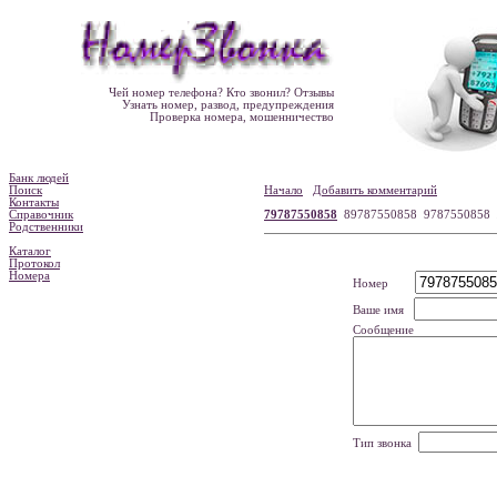
Чей номер телефона? Кто звонил? Отзывы
Узнать номер, развод, предупреждения
Проверка номера, мошенничество
Банк людей
Поиск
Начало
Добавить комментарий
Контакты
Справочник
79787550858
89787550858 9787550858
Родственники
Каталог
Протокол
Номера
Номер
Ваше имя
Сообщение
Тип звонка