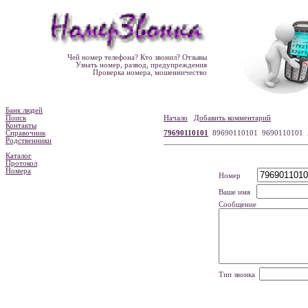
Чей номер телефона? Кто звонил? Отзывы
Узнать номер, развод, предупреждения
Проверка номера, мошенничество
Банк людей
Поиск
Начало
Добавить комментарий
Контакты
Справочник
79690110101
89690110101 9690110101
Родственники
Каталог
Протокол
Номера
Номер
Ваше имя
Сообщение
Тип звонка