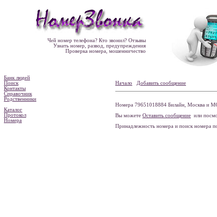
Чей номер телефона? Кто звонил? Отзывы
Узнать номер, развод, предупреждения
Проверка номера, мошенничество
Банк людей
Поиск
Начало
Добавить сообщение
Контакты
Справочник
Родственники
Номера 79651018884 Билайн, Москва и МО
Каталог
Протокол
Вы можете
Оставить сообщение
или посмо
Номера
Принадлежность номера и поиск номера 