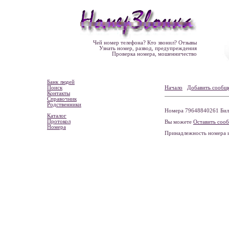
Чей номер телефона? Кто звонил? Отзывы
Узнать номер, развод, предупреждения
Проверка номера, мошенничество
Банк людей
Поиск
Начало
Добавить сообщ
Контакты
Справочник
Родственники
Номера 79648840261 Била
Каталог
Протокол
Вы можете
Оставить соо
Номера
Принадлежность номера 