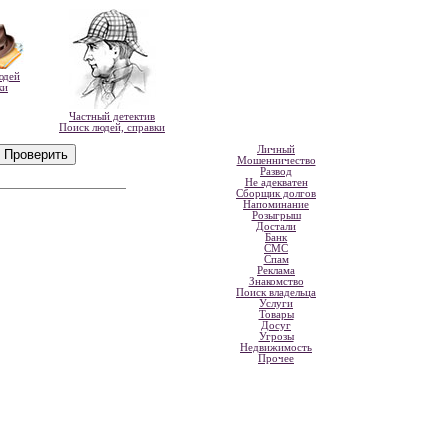
юдей
ки
Частный детектив
Поиск людей, справки
Личный
Мошенничество
Развод
Не адекватен
Сборщик долгов
Напоминание
Розыгрыш
Достали
Банк
СМС
Спам
Реклама
Знакомство
Поиск владельца
Услуги
Товары
Досуг
Угрозы
Недвижимость
Прочее