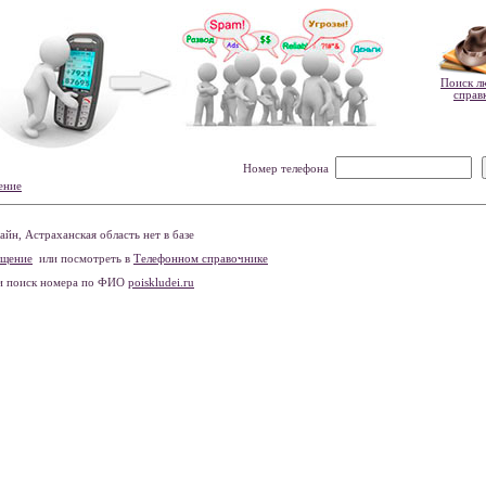
Поиск л
справ
Номер телефона
ение
йн, Астраханская область нет в базе
бщение
или посмотреть в
Телефонном справочнике
и поиск номера по ФИО
poiskludei.ru