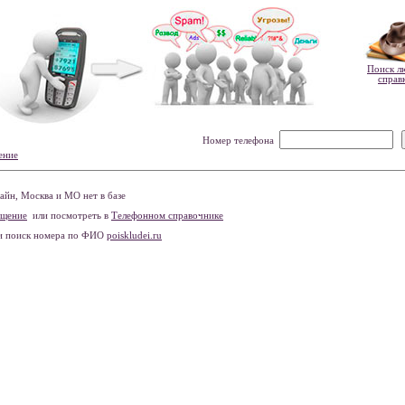
Поиск л
справ
Номер телефона
ение
йн, Москва и МО нет в базе
бщение
или посмотреть в
Телефонном справочнике
и поиск номера по ФИО
poiskludei.ru