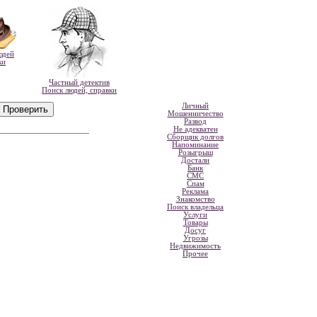
юдей
ки
Частный детектив
Поиск людей, справки
Личный
Мошенничество
Развод
Не адекватен
Сборщик долгов
Напоминание
Розыгрыш
Достали
Банк
СМС
Спам
Реклама
Знакомство
Поиск владельца
Услуги
Товары
Досуг
Угрозы
Недвижимость
Прочее