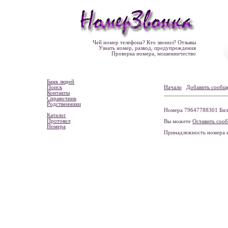
Чей номер телефона? Кто звонил? Отзывы
Узнать номер, развод, предупреждения
Проверка номера, мошенничество
Банк людей
Поиск
Начало
Добавить сообщ
Контакты
Справочник
Родственники
Номера 79647788301 Била
Каталог
Протокол
Вы можете
Оставить соо
Номера
Принадлежность номера 