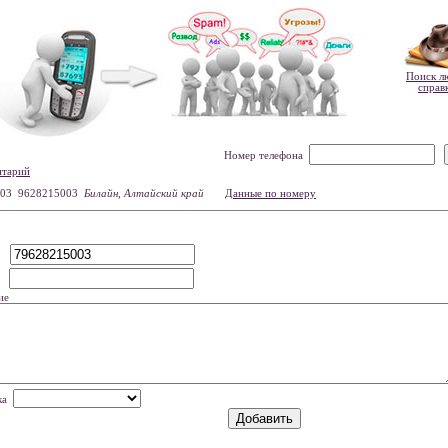
Поиск л
справ
Номер телефона
нтарий
03 9628215003
Билайн, Алтайский край
Данные по номеру
р
мя
ие
нка