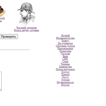
юдей
ки
Частный детектив
Поиск людей, справки
Личный
Мошенничество
Развод
Не адекватен
Сборщик долгов
Напоминание
Розыгрыш
Достали
Банк
СМС
Спам
Реклама
Знакомство
Поиск владельца
Услуги
Товары
Досуг
Угрозы
Недвижимость
Прочее