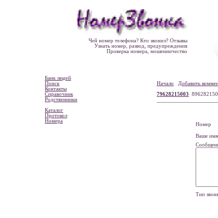
Чей номер телефона? Кто звонил? Отзывы
Узнать номер, развод, предупреждения
Проверка номера, мошенничество
Банк людей
Поиск
Начало
Добавить комме
Контакты
Справочник
79628215003
896282150
Родственники
Каталог
Протокол
Номера
Номе
Ваше и
Сообщен
Тип зво