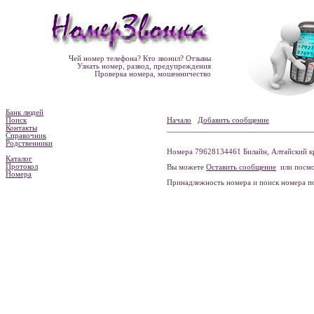
Чей номер телефона? Кто звонил? Отзывы
Узнать номер, развод, предупреждения
Проверка номера, мошенничество
Банк людей
Поиск
Начало
Добавить сообщение
Контакты
Справочник
Родственники
Номера 79628134461 Билайн, Алтайский кр
Каталог
Протокол
Вы можете
Оставить сообщение
или посмо
Номера
Принадлежность номера и поиск номера 