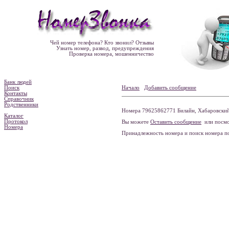
Чей номер телефона? Кто звонил? Отзывы
Узнать номер, развод, предупреждения
Проверка номера, мошенничество
Банк людей
Поиск
Начало
Добавить сообщение
Контакты
Справочник
Родственники
Номера 79625862771 Билайн, Хабаровский 
Каталог
Протокол
Вы можете
Оставить сообщение
или посмо
Номера
Принадлежность номера и поиск номера 