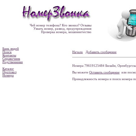
Чей номер телефона? Кто звонил? Отзывы
Узнать номер, развод, предупреждения
Проверка номера, мошенничество
Банк людей
Поиск
Начало
Добавить сообщение
Контакты
Справочник
Родственники
Номера 79619125484 Билайн, Оренбургская
Каталог
Протокол
Вы можете
Оставить сообщение
или посмо
Номера
Принадлежность номера и поиск номера 