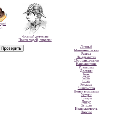
юдей
ки
Частный детектив
Поиск людей, справки
Личный
Мошенничество
Развод
Не адекватен
Сборщик долгов
Напоминание
Розыгрыш
Достали
Банк
СМС
Спам
Реклама
Знакомство
Поиск владельца
Услуги
Товары
Досуг
Угрозы
Недвижимость
Прочее