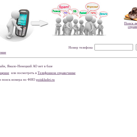
Поиск л
справ
Номер телефона
ение
йн, Ямало-Ненецкий АО нет в базе
бщение
или посмотреть в
Телефонном справочнике
и поиск номера по ФИО
poiskludei.ru