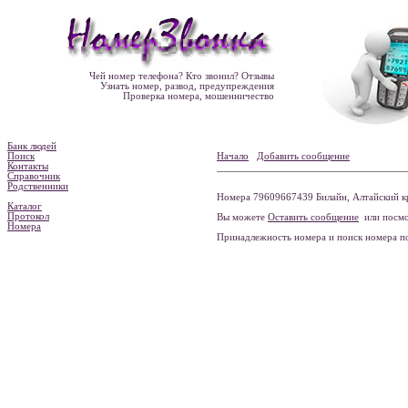
Чей номер телефона? Кто звонил? Отзывы
Узнать номер, развод, предупреждения
Проверка номера, мошенничество
Банк людей
Поиск
Начало
Добавить сообщение
Контакты
Справочник
Родственники
Номера 79609667439 Билайн, Алтайский кр
Каталог
Протокол
Вы можете
Оставить сообщение
или посмо
Номера
Принадлежность номера и поиск номера 