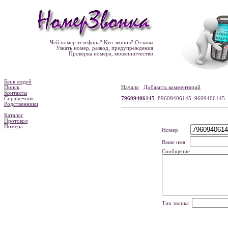
Чей номер телефона? Кто звонил? Отзывы
Узнать номер, развод, предупреждения
Проверка номера, мошенничество
Банк людей
Поиск
Начало
Добавить комментарий
Контакты
Справочник
79609406145
89609406145 9609406145
Родственники
Каталог
Протокол
Номера
Номер
Ваше имя
Сообщение
Тип звонка