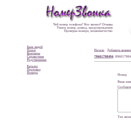
Чей номер телефона? Кто звонил? Отзывы
Узнать номер, развод, предупреждения
Проверка номера, мошенничество
Банк людей
Поиск
Начало
Добавить комме
Контакты
Справочник
79601798494
896017984
Родственники
Каталог
Протокол
Номера
Номе
Ваше и
Сообщен
Тип зво