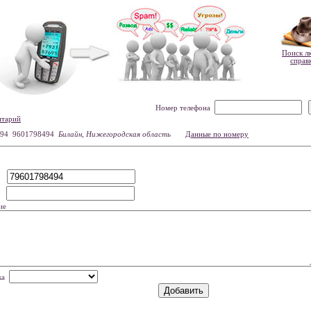
Поиск л
справ
Номер телефона
нтарий
94 9601798494
Билайн, Нижегородская область
Данные по номеру
р
мя
ие
нка