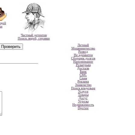
юдей
ки
Частный детектив
Поиск людей, справки
Личный
Мошенничество
Развод
Не адекватен
Сборщик долгов
Напоминание
Розыгрыш
Достали
Банк
СМС
Спам
Реклама
Знакомство
Поиск владельца
Услуги
Товары
Досуг
Угрозы
Недвижимость
Прочее