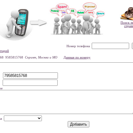
Поиск л
справ
Номер телефона
нтарий
68 9585815768
Спринт, Москва и МО
Данные по номеру
р
мя
ие
нка