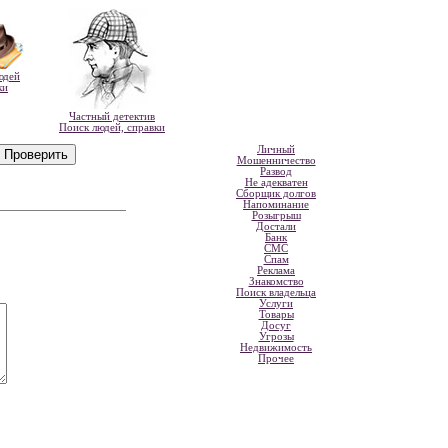
юдей
ки
Частный детектив
Поиск людей, справки
Личный
Мошенничество
Развод
Не адекватен
Сборщик долгов
Напоминание
Розыгрыш
Достали
Банк
СМС
Спам
Реклама
Знакомство
Поиск владельца
Услуги
Товары
Досуг
Угрозы
Недвижимость
Прочее