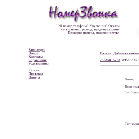
Чей номер телефона? Кто звонил? Отзывы
Узнать номер, развод, предупреждения
Проверка номера, мошенничество
Банк людей
Поиск
Начало
Добавить комме
Контакты
Справочник
79585815768
895858157
Родственники
Каталог
Протокол
Номера
Номе
Ваше и
Сообщен
Тип зво