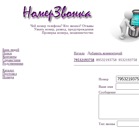
Чей номер телефона? Кто звонил? Отзывы
Узнать номер, развод, предупреждения
Проверка номера, мошенничество
Банк людей
Поиск
Начало
Добавить комментарий
Контакты
Справочник
79532193758
89532193758 9532193758
Родственники
Каталог
Протокол
Номера
Номер
Ваше имя
Сообщение
Тип звонка