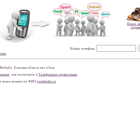
Поиск л
справ
Номер телефона
ение
обайл, Тульская область нет в базе
бщение
или посмотреть в
Телефонном справочнике
и поиск номера по ФИО
poiskludei.ru