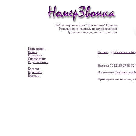
Чей номер телефона? Кто звонил? Отзывы
Узнать номер, развод, предупреждения
Проверка номера, мошенничество
Банк людей
Поиск
Начало
Добавить сообщ
Контакты
Справочник
Родственники
Номера 79521882748 Т2 М
Каталог
Протокол
Вы можете
Оставить соо
Номера
Принадлежность номера 