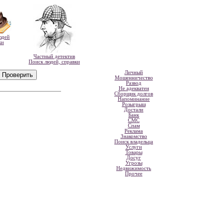
юдей
ки
Частный детектив
Поиск людей, справки
Личный
Мошенничество
Развод
Не адекватен
Сборщик долгов
Напоминание
Розыгрыш
Достали
Банк
СМС
Спам
Реклама
Знакомство
Поиск владельца
Услуги
Товары
Досуг
Угрозы
Недвижимость
Прочее