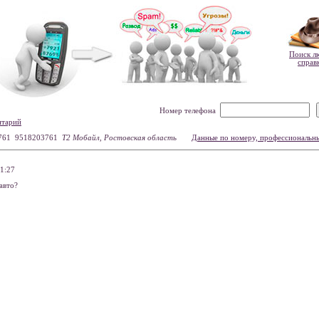
Поиск л
справ
Номер телефона
нтарий
761 9518203761
Т2 Мобайл, Ростовская область
Данные по номеру, профессиональн
1:27
авто?