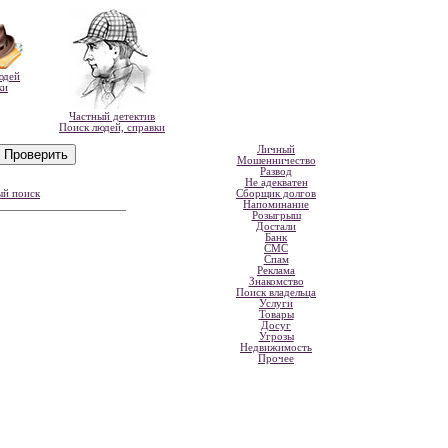
юдей
ки
Частный детектив
Поиск людей, справки
Личный
Мошенничество
Развод
Не адекватен
ый поиск
Сборщик долгов
Напоминание
Розыгрыш
Достали
Банк
СМС
Спам
Реклама
Знакомство
Поиск владельца
Услуги
Товары
Досуг
Угрозы
Недвижимость
Прочее