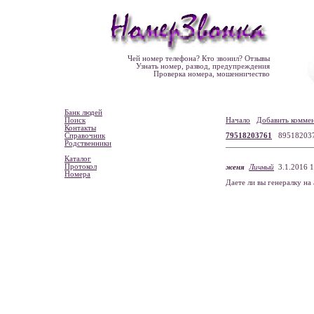
Чей номер телефона? Кто звонил? Отзывы
Узнать номер, развод, предупреждения
Проверка номера, мошенничество
Банк людей
Поиск
Начало
Добавить комме
Контакты
Справочник
79518203761
89518203
Родственники
Каталог
Протокол
женя
Личный
3.1.2016 1
Номера
Даете ли вы генералку на 