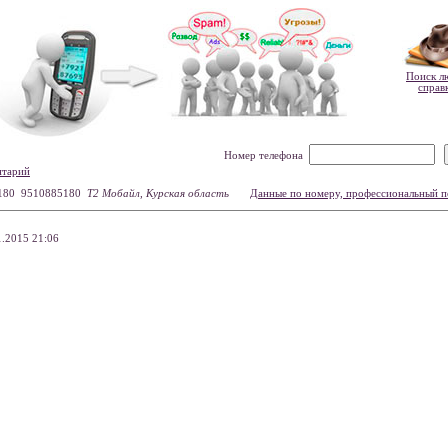
Поиск л
справ
Номер телефона
нтарий
180 9510885180
Т2 Мобайл, Курская область
Данные по номеру, профессиональный п
.2015 21:06