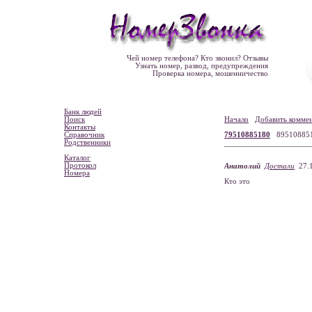
Чей номер телефона? Кто звонил? Отзывы
Узнать номер, развод, предупреждения
Проверка номера, мошенничество
Банк людей
Поиск
Начало
Добавить комме
Контакты
Справочник
79510885180
89510885
Родственники
Каталог
Протокол
Анатолий
Достали
27.1
Номера
Кто это