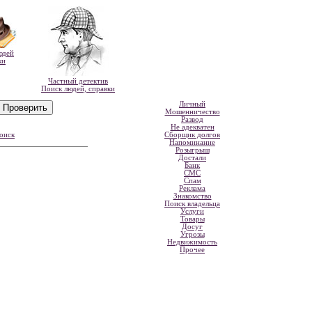
юдей
ки
Частный детектив
Поиск людей, справки
Личный
Мошенничество
Развод
Не адекватен
оиск
Сборщик долгов
Напоминание
Розыгрыш
Достали
Банк
СМС
Спам
Реклама
Знакомство
Поиск владельца
Услуги
Товары
Досуг
Угрозы
Недвижимость
Прочее