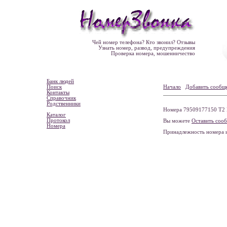
Чей номер телефона? Кто звонил? Отзывы
Узнать номер, развод, предупреждения
Проверка номера, мошенничество
Банк людей
Поиск
Начало
Добавить сообщ
Контакты
Справочник
Родственники
Номера 79509177150 Т2 М
Каталог
Протокол
Вы можете
Оставить соо
Номера
Принадлежность номера 