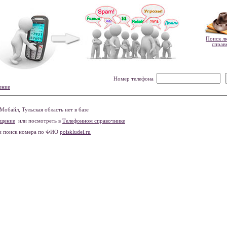
Поиск л
справ
Номер телефона
ение
обайл, Тульская область нет в базе
бщение
или посмотреть в
Телефонном справочнике
и поиск номера по ФИО
poiskludei.ru