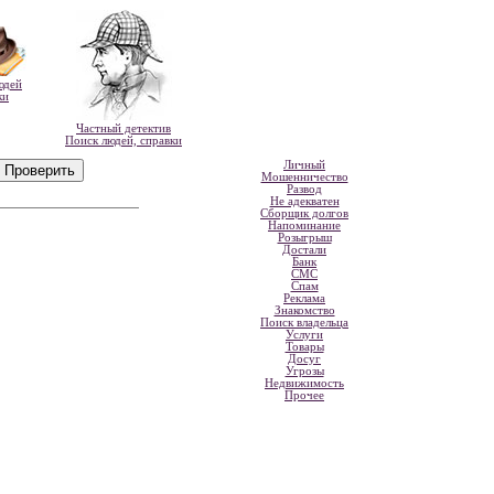
юдей
ки
Частный детектив
Поиск людей, справки
Личный
Мошенничество
Развод
Не адекватен
Сборщик долгов
Напоминание
Розыгрыш
Достали
Банк
СМС
Спам
Реклама
Знакомство
Поиск владельца
Услуги
Товары
Досуг
Угрозы
Недвижимость
Прочее